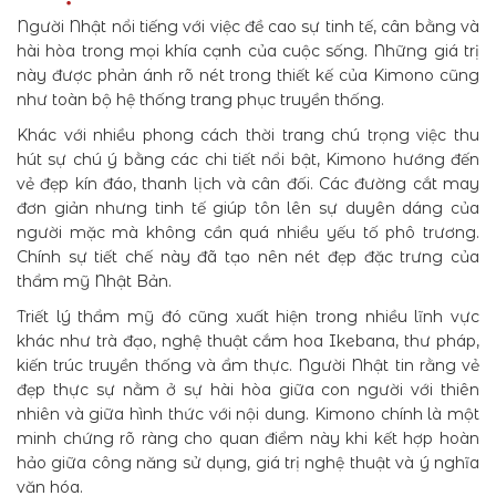
Người Nhật nổi tiếng với việc đề cao sự tinh tế, cân bằng và
hài hòa trong mọi khía cạnh của cuộc sống. Những giá trị
này được phản ánh rõ nét trong thiết kế của Kimono cũng
như toàn bộ hệ thống trang phục truyền thống.
Khác với nhiều phong cách thời trang chú trọng việc thu
hút sự chú ý bằng các chi tiết nổi bật, Kimono hướng đến
vẻ đẹp kín đáo, thanh lịch và cân đối. Các đường cắt may
đơn giản nhưng tinh tế giúp tôn lên sự duyên dáng của
người mặc mà không cần quá nhiều yếu tố phô trương.
Chính sự tiết chế này đã tạo nên nét đẹp đặc trưng của
thẩm mỹ Nhật Bản.
Triết lý thẩm mỹ đó cũng xuất hiện trong nhiều lĩnh vực
khác như trà đạo, nghệ thuật cắm hoa Ikebana, thư pháp,
kiến trúc truyền thống và ẩm thực. Người Nhật tin rằng vẻ
đẹp thực sự nằm ở sự hài hòa giữa con người với thiên
nhiên và giữa hình thức với nội dung. Kimono chính là một
minh chứng rõ ràng cho quan điểm này khi kết hợp hoàn
hảo giữa công năng sử dụng, giá trị nghệ thuật và ý nghĩa
văn hóa.