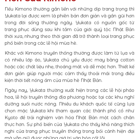
Nếu Kimono thường gắn liền với những dịp trang trọng thì
Yukata lại được xem là phiên bản đơn giản và gần gũi hơn
trong đời sống thường ngày. Yukata có nguồn gốc từ
trang phục dùng sau khi tắm của giới quý tộc Nhật Bản
thời xưa, nhưng theo thời gian đã trở thành loại trang phục
phổ biến trong các lễ hội mùa hè.
Khác với Kimono truyền thống thường được làm từ lụa và
có nhiều lớp áo, Yukata chủ yếu được may bằng cotton
hoặc các chất liệu nhẹ, thoáng mát và dễ mặc hơn. Thiết kế
đơn giản giúp người mặc cảm thấy thoải mái trong điều
kiện thời tiết nóng ẩm của mùa hè Nhật Bản.
Ngày nay, Yukata thường xuất hiện trong các lễ hội pháo
hoa, lễ hội truyền thống địa phương hoặc tại các khu nghỉ
dưỡng suối nước nóng. Nhiều du khách quốc tế cũng lựa
chọn mặc Yukata khi tham quan các thành phố cổ như
Kyoto để trải nghiệm văn hóa Nhật Bản một cách chân
thực hơn. Sự phổ biến của Yukata cho thấy khả năng thích
nghi của trang phục truyền thống trong bối cảnh hiện đại
mà vẫn giữ được những giá trị văn hóa cốt lõi.