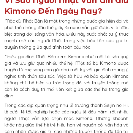
Vì Sao Người Nhật Vẫn Gìn Giữ
Kimono Đến Ngày Nay?
Mặc dù Nhật Bản là một trong những quốc gia hiện đại và
phát triển hàng đầu thế giới, Kimono vẫn giữ được vị trí đặc
biệt trong đời sống văn hóa. Điều này xuất phát từ ý thức
mạnh mẽ của người Nhật trong việc bảo tồn các giá trị
truyền thống giữa quá trình toàn cầu hóa.
Nhiều gia đình Nhật Bản xem Kimono như một tài sản quý
giá và lưu giữ qua nhiều thế hệ. Một số bộ Kimono được
truyền từ mẹ sang con gái như một kỷ vật gia đình mang ý
nghĩa tinh thần sâu sắc. Việc sở hữu và bảo quản Kimono
không chỉ thể hiện sự trân trọng đối với truyền thống mà
còn là cách duy trì mối liên kết giữa các thế hệ trong gia
đình.
Trong các dịp quan trọng như lễ trưởng thành Seijin no Hi,
lễ cưới, lễ tốt nghiệp hoặc các ngày lễ đầu năm, rất nhiều
người Nhật vẫn lựa chọn mặc Kimono. Những khoảnh
khắc này giúp thế hệ trẻ hiểu hơn về nguồn cội văn hóa và
cảm nhận được giá trị của những truyền thống đã tồn tại