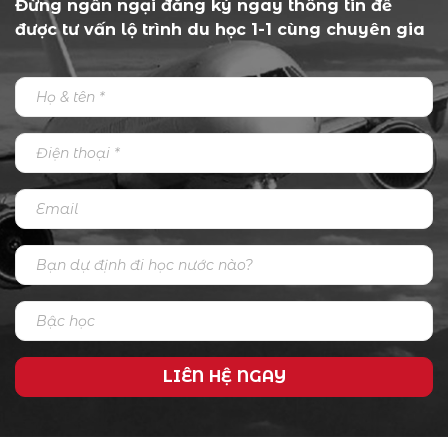
Đừng ngần ngại đăng ký ngay thông tin để
được tư vấn lộ trình du học 1-1 cùng chuyên gia
LIÊN HỆ NGAY