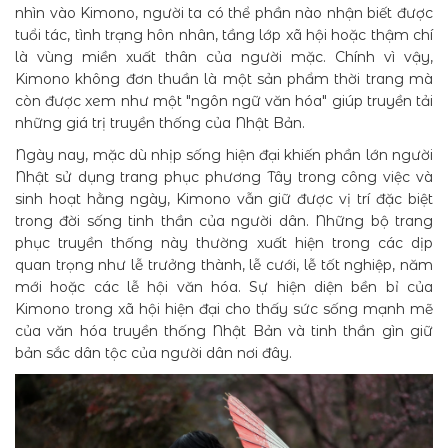
nhìn vào Kimono, người ta có thể phần nào nhận biết được
tuổi tác, tình trạng hôn nhân, tầng lớp xã hội hoặc thậm chí
là vùng miền xuất thân của người mặc. Chính vì vậy,
Kimono không đơn thuần là một sản phẩm thời trang mà
còn được xem như một "ngôn ngữ văn hóa" giúp truyền tải
những giá trị truyền thống của Nhật Bản.
Ngày nay, mặc dù nhịp sống hiện đại khiến phần lớn người
Nhật sử dụng trang phục phương Tây trong công việc và
sinh hoạt hằng ngày, Kimono vẫn giữ được vị trí đặc biệt
trong đời sống tinh thần của người dân. Những bộ trang
phục truyền thống này thường xuất hiện trong các dịp
quan trọng như lễ trưởng thành, lễ cưới, lễ tốt nghiệp, năm
mới hoặc các lễ hội văn hóa. Sự hiện diện bền bỉ của
Kimono trong xã hội hiện đại cho thấy sức sống mạnh mẽ
của văn hóa truyền thống Nhật Bản và tinh thần gìn giữ
bản sắc dân tộc của người dân nơi đây.