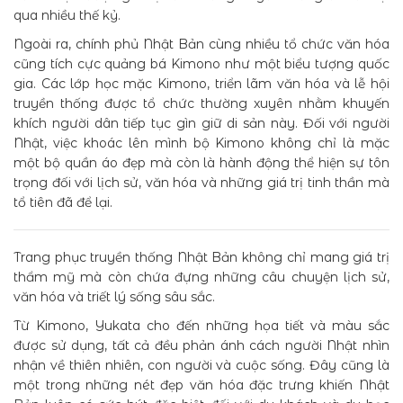
qua nhiều thế kỷ.
Ngoài ra, chính phủ Nhật Bản cùng nhiều tổ chức văn hóa
cũng tích cực quảng bá Kimono như một biểu tượng quốc
gia. Các lớp học mặc Kimono, triển lãm văn hóa và lễ hội
truyền thống được tổ chức thường xuyên nhằm khuyến
khích người dân tiếp tục gìn giữ di sản này. Đối với người
Nhật, việc khoác lên mình bộ Kimono không chỉ là mặc
một bộ quần áo đẹp mà còn là hành động thể hiện sự tôn
trọng đối với lịch sử, văn hóa và những giá trị tinh thần mà
tổ tiên đã để lại.
Trang phục truyền thống Nhật Bản không chỉ mang giá trị
thẩm mỹ mà còn chứa đựng những câu chuyện lịch sử,
văn hóa và triết lý sống sâu sắc.
Từ Kimono, Yukata cho đến những họa tiết và màu sắc
được sử dụng, tất cả đều phản ánh cách người Nhật nhìn
nhận về thiên nhiên, con người và cuộc sống. Đây cũng là
một trong những nét đẹp văn hóa đặc trưng khiến Nhật