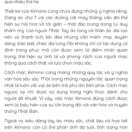
qua nhiều thế hệ.
Thiết kế của Kimono cũng chứa đựng những ý nghĩa riêng.
Dáng áo chữ T với các đường cắt may thẳng, cân đối thể
hiện sự hài hòa và tối giản – một đặc trưng trong tư duy
thẩm mỹ của người Nhật. Tay áo rộng và thân áo dài tạo
nên vẻ thanh lịch, kín đáo nhưng vẫn mềm mại, duyên
dáng. Đặc biệt, chiếc đai lưng Obi không chỉ có tác dụng cố
định trang phục mà còn được xem là điểm nhấn quan
trọng, thể hiện sự tinh tế và phong cách của người mặc
thông qua cách thắt và lựa chọn màu sắc.
Cách mặc Kimono cũng mang những quy tắc và ý nghĩa
văn hóa sâu sắc. Một trong những nguyên tắc quan trọng
nhất là luôn vắt vạt áo bên trái phủ lên bên phải. Cách mặc
ngược lại chỉ được sử dụng trong nghi thức dành cho
người đã khuất. Vì vậy, việc mặc Kimono đúng cách được
xem là biểu hiện của sự tôn trọng đối với văn hóa và truyền
thống Nhật Bản.
Ngoài ra, kiểu dáng tay áo, màu sắc, chất liệu và họa tiết
trên Kimono còn có thể phản ánh độ tuổi, tình trạng hôn