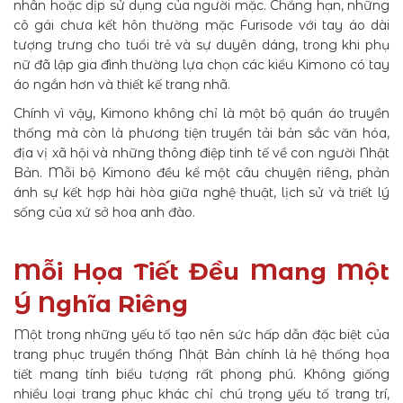
nhân hoặc dịp sử dụng của người mặc. Chẳng hạn, những
cô gái chưa kết hôn thường mặc Furisode với tay áo dài
tượng trưng cho tuổi trẻ và sự duyên dáng, trong khi phụ
nữ đã lập gia đình thường lựa chọn các kiểu Kimono có tay
áo ngắn hơn và thiết kế trang nhã.
Chính vì vậy, Kimono không chỉ là một bộ quần áo truyền
thống mà còn là phương tiện truyền tải bản sắc văn hóa,
địa vị xã hội và những thông điệp tinh tế về con người Nhật
Bản. Mỗi bộ Kimono đều kể một câu chuyện riêng, phản
ánh sự kết hợp hài hòa giữa nghệ thuật, lịch sử và triết lý
sống của xứ sở hoa anh đào.
Mỗi Họa Tiết Đều Mang Một
Ý Nghĩa Riêng
Một trong những yếu tố tạo nên sức hấp dẫn đặc biệt của
trang phục truyền thống Nhật Bản chính là hệ thống họa
tiết mang tính biểu tượng rất phong phú. Không giống
nhiều loại trang phục khác chỉ chú trọng yếu tố trang trí,