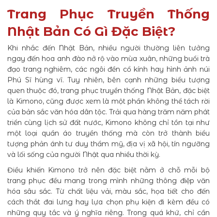
Trang Phục Truyền Thống
Nhật Bản Có Gì Đặc Biệt?
Khi nhắc đến Nhật Bản, nhiều người thường liên tưởng
ngay đến hoa anh đào nở rộ vào mùa xuân, những buổi trà
đạo trang nghiêm, các ngôi đền cổ kính hay hình ảnh núi
Phú Sĩ hùng vĩ. Tuy nhiên, bên cạnh những biểu tượng
quen thuộc đó, trang phục truyền thống Nhật Bản, đặc biệt
là Kimono, cũng được xem là một phần không thể tách rời
của bản sắc văn hóa dân tộc. Trải qua hàng trăm năm phát
triển cùng lịch sử đất nước, Kimono không chỉ tồn tại như
một loại quần áo truyền thống mà còn trở thành biểu
tượng phản ánh tư duy thẩm mỹ, địa vị xã hội, tín ngưỡng
và lối sống của người Nhật qua nhiều thời kỳ.
Điều khiến Kimono trở nên đặc biệt nằm ở chỗ mỗi bộ
trang phục đều mang trong mình những thông điệp văn
hóa sâu sắc. Từ chất liệu vải, màu sắc, họa tiết cho đến
cách thắt đai lưng hay lựa chọn phụ kiện đi kèm đều có
những quy tắc và ý nghĩa riêng. Trong quá khứ, chỉ cần