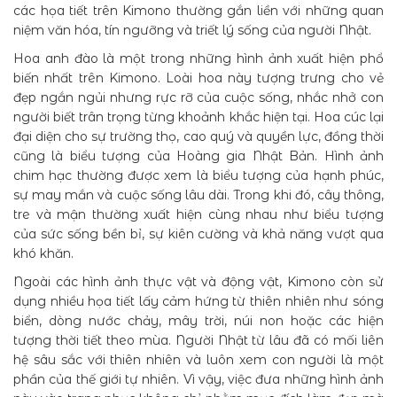
các họa tiết trên Kimono thường gắn liền với những quan
niệm văn hóa, tín ngưỡng và triết lý sống của người Nhật.
Hoa anh đào là một trong những hình ảnh xuất hiện phổ
biến nhất trên Kimono. Loài hoa này tượng trưng cho vẻ
đẹp ngắn ngủi nhưng rực rỡ của cuộc sống, nhắc nhở con
người biết trân trọng từng khoảnh khắc hiện tại. Hoa cúc lại
đại diện cho sự trường thọ, cao quý và quyền lực, đồng thời
cũng là biểu tượng của Hoàng gia Nhật Bản. Hình ảnh
chim hạc thường được xem là biểu tượng của hạnh phúc,
sự may mắn và cuộc sống lâu dài. Trong khi đó, cây thông,
tre và mận thường xuất hiện cùng nhau như biểu tượng
của sức sống bền bỉ, sự kiên cường và khả năng vượt qua
khó khăn.
Ngoài các hình ảnh thực vật và động vật, Kimono còn sử
dụng nhiều họa tiết lấy cảm hứng từ thiên nhiên như sóng
biển, dòng nước chảy, mây trời, núi non hoặc các hiện
tượng thời tiết theo mùa. Người Nhật từ lâu đã có mối liên
hệ sâu sắc với thiên nhiên và luôn xem con người là một
phần của thế giới tự nhiên. Vì vậy, việc đưa những hình ảnh