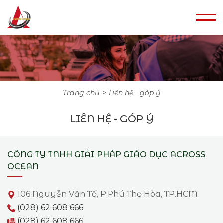
trang chủ
liên hệ - góp ý
LIÊN HỆ - GÓP Ý
CÔNG TY TNHH GIẢI PHÁP GIÁO DỤC ACROSS
OCEAN
106 Nguyễn Văn Tố, P.Phú Thọ Hòa, TP.HCM
(028) 62 608 666
(028) 62 608 666