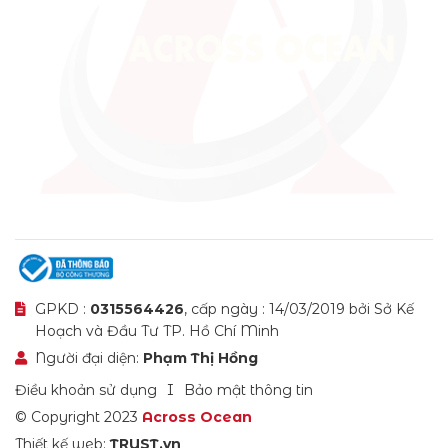
GPKD :
0315564426
, cấp ngày : 14/03/2019 bởi Sở Kế
Hoạch và Đầu Tư TP. Hồ Chí Minh
Người đại diện:
Phạm Thị Hồng
Điều khoản sử dụng
Bảo mật thông tin
© Copyright 2023
Across Ocean
Thiết kế web:
TRUST.vn