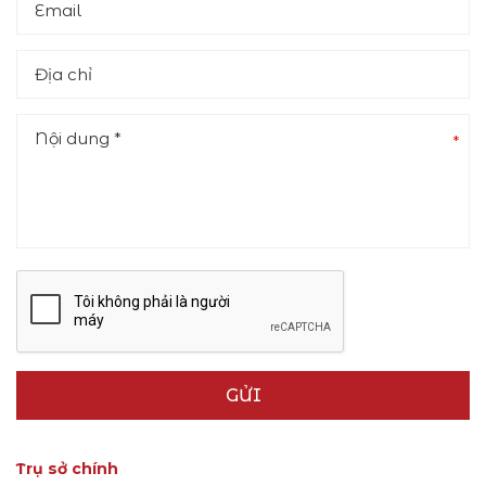
*
GỬI
Trụ sở chính