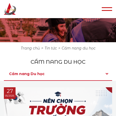
trang chủ
tin tức
cẩm nang du học
CẨM NANG DU HỌC
Cẩm nang Du học
04
27
27
23
05/2026
05/2026
05/2026
05/2026