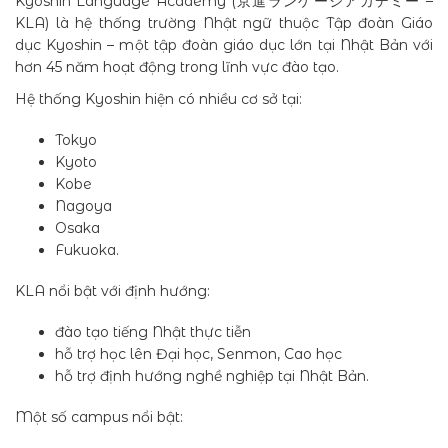
Kyoshin Language Academy (京進ランゲージアカデミー –
KLA) là hệ thống trường Nhật ngữ thuộc Tập đoàn Giáo
dục Kyoshin – một tập đoàn giáo dục lớn tại Nhật Bản với
hơn 45 năm hoạt động trong lĩnh vực đào tạo.
Hệ thống Kyoshin hiện có nhiều cơ sở tại:
Tokyo
Kyoto
Kobe
Nagoya
Osaka
Fukuoka.
KLA nổi bật với định hướng:
đào tạo tiếng Nhật thực tiễn
hỗ trợ học lên Đại học, Senmon, Cao học
hỗ trợ định hướng nghề nghiệp tại Nhật Bản.
Một số campus nổi bật: